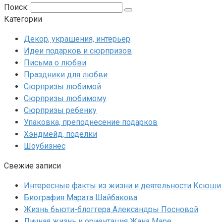
Поиск:
Категории
Декор, украшения, интерьер
Идеи подарков и сюрпризов
Письма о любви
Праздники для любви
Сюрпризы любимой
Сюрпризы любимому
Сюрпризы ребенку
Упаковка, преподнесение подарков
Хэндмейд, поделки
Шоубизнес
Свежие записи
Интересные факты из жизни и деятельности Ксюши
Биография Марата Шайбакова
Жизнь бьюти-блоггера Александры Посновой
Личная жизнь и ориентация Жана Маре