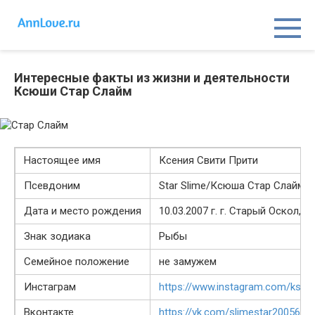
Перейти
к
контенту
Интересные факты из жизни и деятельности
Ксюши Стар Слайм
Настоящее имя
Ксения Свити Прити
Псевдоним
Star Slime/Ксюша Стар Слайм
Дата и место рождения
10.03.2007 г. г. Старый Оскол, Р
Знак зодиака
Рыбы
Семейное положение
не замужем
Инстаграм
https://www.instagram.com/ksush
Вконтакте
https://vk.com/slimestar20056