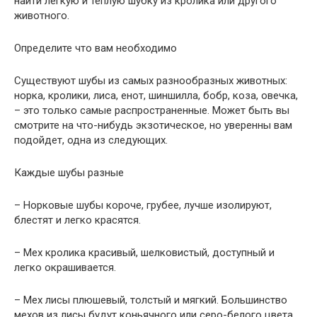
найти легкую и теплую шубку из кролика или другого
животного.
Определите что вам необходимо
Существуют шубы из самых разнообразных животных:
норка, кролики, лиса, енот, шиншилла, бобр, коза, овечка,
– это только самые распространенные. Может быть вы
смотрите на что-нибудь экзотическое, но уверенны вам
подойдет, одна из следующих.
Каждые шубы разные
– Норковые шубы короче, грубее, лучше изолируют,
блестят и легко красятся.
– Мех кролика красивый, шелковистый, доступный и
легко окрашивается.
– Мех лисы плюшевый, толстый и мягкий. Большинство
мехов из лисы будут коньячного или серо-белого цвета.